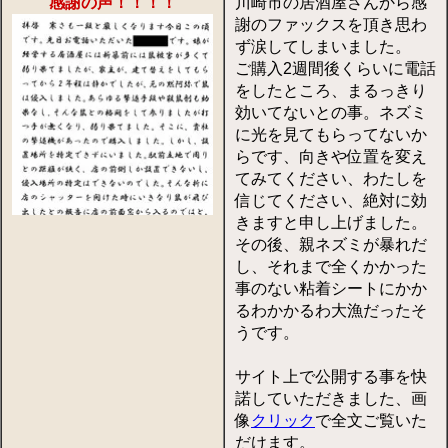
感謝の声！！！！
川崎市の居酒屋さんから感
謝のファックスを頂き思わ
ず涙してしまいました。
ご購入2週間後くらいに電話
をしたところ、まるっきり
効いてないとの事。ネズミ
に光を見てもらってないか
らです、向きや位置を変え
てみてください、わたしを
信じてください、絶対に効
きますと申し上げました。
その後、親ネズミが暴れだ
し、それまで全くかかった
事のない粘着シートにかか
るわかかるわ大漁だったそ
うです。
サイト上で公開する事を快
諾していただきました、画
像
クリック
で全文ご覧いた
だけます。