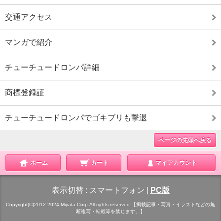
交通アクセス
マンガで紹介
チューチュードロンパ詳細
商標登録証
チューチュードロンパでゴキブリも撃退
ページの先頭へ戻る
ホーム
カート
マイアカウント
表示切替 :
スマートフォン
|
PC版
Copyright(C)2012-2024 Miyata Corp.All rights reserved.【掲載記事・写真・イラストなどの無
断複写・転載等を禁じます。】